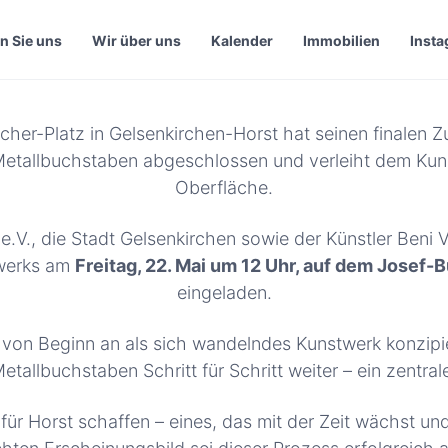
n Sie uns
Wir über uns
Kalender
Immobilien
Inst
er-Platz in Gelsenkirchen-Horst hat seinen finalen Z
etallbuchstaben abgeschlossen und verleiht dem Kuns
Oberfläche.
e.V., die Stadt Gelsenkirchen sowie der Künstler Beni V
twerks am
Freitag, 22. Mai um 12 Uhr, auf dem Josef
eingeladen.
von Beginn an als sich wandelndes Kunstwerk konzipier
tallbuchstaben Schritt für Schritt weiter – ein zentral
für Horst schaffen – eines, das mit der Zeit wächst un