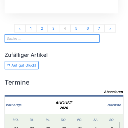
«
1
2
3
4
5
6
7
»
Zufälliger Artikel
Auf gut Glück!
Termine