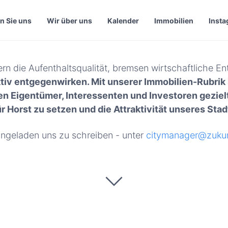
n Sie uns
Wir über uns
Kalender
Immobilien
Inst
rn die Aufenthaltsqualität, bremsen wirtschaftliche En
ktiv entgegenwirken. Mit unserer Immobilien-Rubrik
 Eigentümer, Interessenten und Investoren gezielt
r Horst zu setzen und die Attraktivität unseres Stadt
eingeladen uns zu schreiben - unter
citymanager@zukun