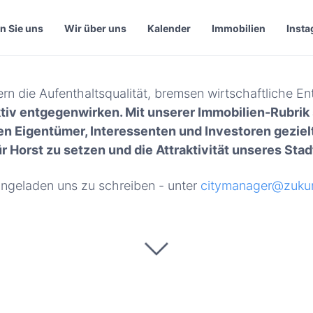
n Sie uns
Wir über uns
Kalender
Immobilien
Inst
rn die Aufenthaltsqualität, bremsen wirtschaftliche En
ktiv entgegenwirken. Mit unserer Immobilien-Rubrik
 Eigentümer, Interessenten und Investoren gezielt
r Horst zu setzen und die Attraktivität unseres Stadt
eingeladen uns zu schreiben - unter
citymanager@zukun